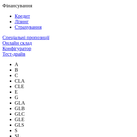
Фінансування
Кредит
Лізинг
Страхування
Спеціальні пропозиції
Онлайн склад
Конфігуратор
Тест-драйв
A
B
C
CLA
CLE
E
G
GLA
GLB
GLC
GLE
GLS
S
SL