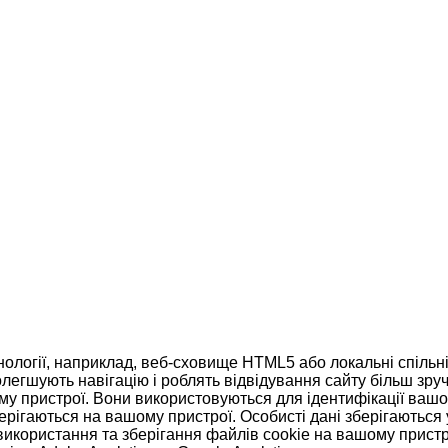
нології, наприклад, веб-сховище HTML5 або локальні спільні
полегшують навігацію і роблять відвідування сайту більш зру
ому пристрої. Вони використовуються для ідентифікації вашо
ерігаються на вашому пристрої. Особисті дані зберігаються
використання та зберігання файлів cookie на вашому пристр