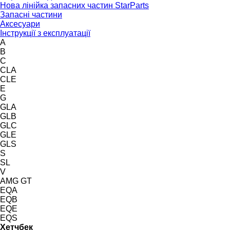
Нова лінійка запасних частин StarParts
Запасні частини
Аксесуари
Інструкції з експлуатації
A
B
C
CLA
CLE
E
G
GLA
GLB
GLC
GLE
GLS
S
SL
V
AMG GT
EQA
EQB
EQE
EQS
Хетчбек