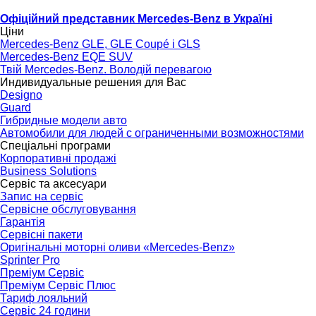
Офіційний представник Mercedes-Benz в Україні
Ціни
Mercedes-Benz GLE, GLE Coupé і GLS
Mercedes-Benz EQE SUV
Твій Mercedes-Benz. Володій перевагою
Индивидуальные решения для Вас
Designo
Guard
Гибридные модели авто
Автомобили для людей с ограниченными возможностями
Спеціальні програми
Корпоративні продажі
Business Solutions
Сервіс та аксесуари
Запис на сервіс
Сервісне обслуговування
Гарантія
Сервісні пакети
Оригінальні моторні оливи «Mercedes-Benz»
Sprinter Pro
Преміум Сервіс
Преміум Сервіс Плюс
Тариф лояльний
Сервіс 24 години