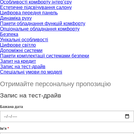
Особливості комфорту інтер’єру
Естетичне підсвічування салону
Цифрова передня панель
Динаміка руху
Пакети обладнання функцій комфорту
Опціональне обладнання комфорту
Безпека
Унікальні особливості
Цифрове світло
Допоміжні системи
Пакети комплектації системами безпеки
Запит на кредит
Запис на тест-драйв
Спеціальні умови по моделі
Отримайте персональну пропозицію
Запис на тест-драйв
Бажана дата
Ім'я
*