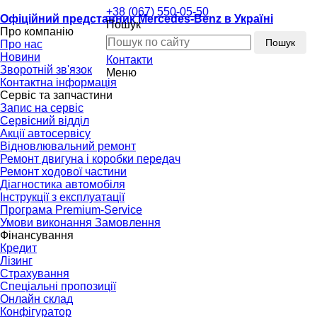
+38 (067) 550-05-50
Офіційний представник Mercedes-Benz в Україні
Пошук
Про компанію
Пошук
Про нас
Новини
Контакти
Зворотній зв'язок
Меню
Контактна інформація
Сервіс та запчастини
Запис на сервіс
Сервісний відділ
Акції автосервісу
Відновлювальний ремонт
Ремонт двигуна і коробки передач
Ремонт ходової частини
Діагностика автомобіля
Інструкції з експлуатації
Програма Premium-Service
Умови виконання Замовлення
Фінансування
Кредит
Лізинг
Страхування
Спеціальні пропозиції
Онлайн склад
Конфігуратор