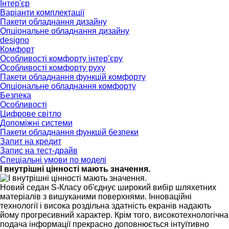
Інтер'єр
Варіанти комплектації
Пакети обладнання дизайну
Опціональне обладнання дизайну
designo
Комфорт
Особливості комфорту інтер’єру
Особливості комфорту руху
Пакети обладнання функцій комфорту
Опціональне обладнання комфорту
Безпека
Особливості
Цифрове світло
Допоміжні системи
Пакети обладнання функцій безпеки
Запит на кредит
Запис на тест-драйв
Спеціальні умови по моделі
І внутрішні цінності мають значення.
Новий седан S-Класу об'єднує широкий вибір шляхетних
матеріалів з вишуканими поверхнями. Інноваційні
технології і висока роздільна здатність екранів надають
йому прогресивний характер. Крім того, високотехнологічна
подача інформації прекрасно доповнюється інтуїтивно