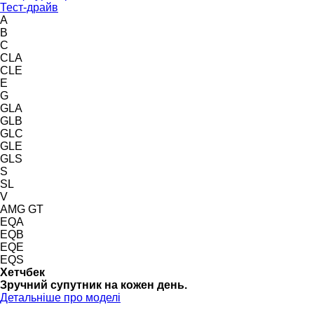
Тест-драйв
A
B
C
CLA
CLE
E
G
GLA
GLB
GLC
GLE
GLS
S
SL
V
AMG GT
EQA
EQB
EQE
EQS
Хетчбек
Зручний супутник на кожен день.
Детальніше про моделі