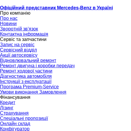
Офіційний представник Mercedes-Benz в Україні
Про компанію
Про нас
Новини
Зворотній зв'язок
Контактна інформація
Сервіс та запчастини
Запис на сервіс
Сервісний відділ
Акції автосервісу
Відновлювальний ремонт
Ремонт двигуна і коробки передач
Ремонт ходової частини
Діагностика автомобіля
Інструкції з експлуатації
Програма Premium-Service
Умови виконання Замовлення
Фінансування
Кредит
Лізинг
Страхування
Спеціальні пропозиції
Онлайн склад
Конфігуратор