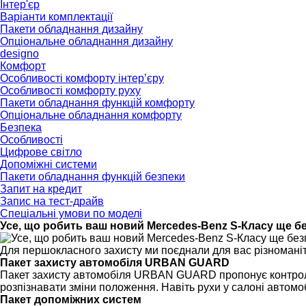
Інтер'єр
Варіанти комплектації
Пакети обладнання дизайну
Опціональне обладнання дизайну
designo
Комфорт
Особливості комфорту інтер’єру
Особливості комфорту руху
Пакети обладнання функцій комфорту
Опціональне обладнання комфорту
Безпека
Особливості
Цифрове світло
Допоміжні системи
Пакети обладнання функцій безпеки
Запит на кредит
Запис на тест-драйв
Спеціальні умови по моделі
Усе, що робить ваш новий Mercedes-Benz S-Класу ще б
Для першокласного захисту ми поєднали для вас різноманітн
Пакет захисту автомобіля URBAN GUARD
Пакет захисту автомобіля URBAN GUARD пропонує контроль п
розпізнавати зміни положення. Навіть рухи у салоні автомоб
Пакет допоміжних систем