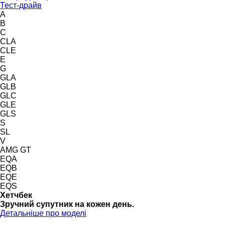
Тест-драйв
A
B
C
CLA
CLE
E
G
GLA
GLB
GLC
GLE
GLS
S
SL
V
AMG GT
EQA
EQB
EQE
EQS
Хетчбек
Зручний супутник на кожен день.
Детальніше про моделі