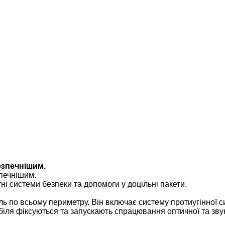
езпечнішим.
і системи безпеки та допомоги у доцільні пакети.
о всьому периметру. Він включає систему протиугінної сиг
іля фіксуються та запускають спрацювання оптичної та звуко