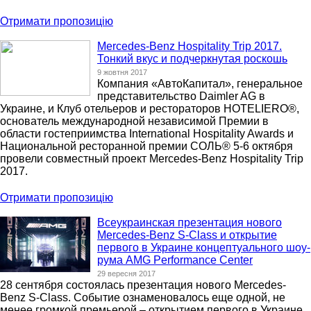
Отримати пропозицію
Mercedes-Benz Hospitality Trip 2017.
Тонкий вкус и подчеркнутая роскошь
9 жовтня 2017
Компания «АвтоКапитал», генеральное
представительство Daimler AG в
Украине, и Клуб отельеров и рестораторов HOTELIERO®,
основатель международной независимой Премии в
области гостеприимства International Hospitality Awards и
Национальной ресторанной премии СОЛЬ® 5-6 октября
провели совместный проект Mercedes-Benz Hospitality Trip
2017.
Отримати пропозицію
Всеукраинская презентация нового
Mercedes-Benz S-Class и открытие
первого в Украине концептуального шоу-
рума AMG Performance Center
29 вересня 2017
28 сентября состоялась презентация нового Mercedes-
Benz S-Class. Событие ознаменовалось еще одной, не
менее громкой премьерой – открытием первого в Украине