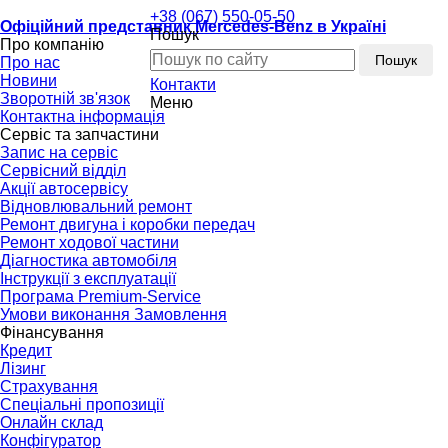
+38 (067) 550-05-50
Офіційний представник Mercedes-Benz в Україні
Пошук
Про компанію
Пошук
Про нас
Новини
Контакти
Зворотній зв'язок
Меню
Контактна інформація
Сервіс та запчастини
Запис на сервіс
Сервісний відділ
Акції автосервісу
Відновлювальний ремонт
Ремонт двигуна і коробки передач
Ремонт ходової частини
Діагностика автомобіля
Інструкції з експлуатації
Програма Premium-Service
Умови виконання Замовлення
Фінансування
Кредит
Лізинг
Страхування
Спеціальні пропозиції
Онлайн склад
Конфігуратор