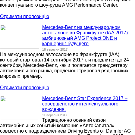
концептуального шоу-рума AMG Performance Center.
Отримати пропозицію
Mercedes-Benz на международном
автосалоне во Франкфурте (IAA 2017):
амбициозный AMG Project ONE и
каршеринг будущего
18 вересня 2017
На международном автосалоне во Франкфурте (IAA),
который стартовал 14 сентября 2017 г. и продлится до 24
сентября, Mercedes-Benz, как и полагается трендсеттеру
автомобильного рынка, продемонстрировал ряд громких
мировых премьер.
Отримати пропозицію
Mercedes-Benz Star Experience 2017 –
совершенство интеллектуального
вождения.
11 вересня 2017
Традиционно осенний сезон
автомобильных событий компания «АвтоКапитал»
совместно с подразделением Driving Events от Daimler AG