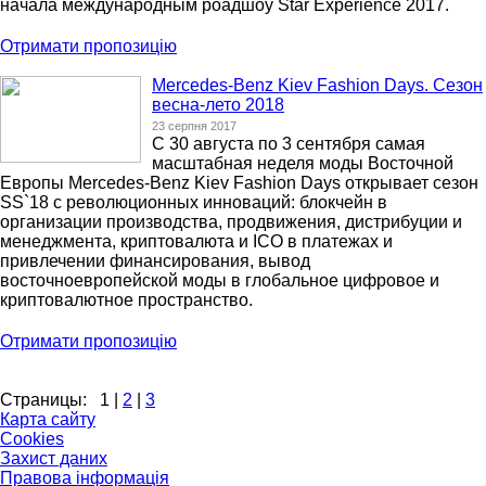
начала международным роадшоу Star Experience 2017.
Отримати пропозицію
Mercedes-Benz Kiev Fashion Days. Сезон
весна-лето 2018
23 серпня 2017
C 30 августа по 3 сентября самая
масштабная неделя моды Восточной
Европы Mercedes-Benz Kiev Fashion Days открывает сезон
SS`18 с революционных инноваций: блокчейн в
организации производства, продвижения, дистрибуции и
менеджмента, криптовалюта и ICO в платежах и
привлечении финансирования, вывод
восточноевропейской моды в глобальное цифровое и
криптовалютное пространство.
Отримати пропозицію
Страницы:
1
|
2
|
3
Карта сайту
Cookies
Захист даних
Правова інформація