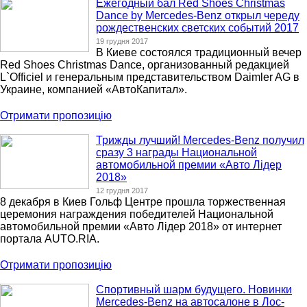
Ежегодный бал Red Shoes Christmas
Dance by Mercedes-Benz открыл череду
рождественских светских событий 2017
19 грудня 2017
В Киеве состоялся традиционный вечер
Red Shoes Christmas Dance, организованный редакцией
L`Officiel и генеральным представительством Daimler AG в
Украине, компанией «АвтоКапитал».
Отримати пропозицію
Трижды лучший! Mercedes-Benz получил
сразу 3 награды Национальной
автомобильной премии «Авто Лідер
2018»
12 грудня 2017
8 декабря в Киев Гольф Центре прошла торжественная
церемония награждения победителей Национальной
автомобильной премии «Авто Лідер 2018» от интернет
портала AUTO.RIA.
Отримати пропозицію
Спортивный шарм будущего. Новинки
Mercedes-Benz на автосалоне в Лос-