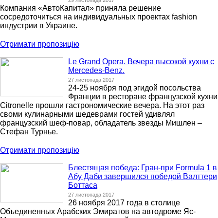
29 листопада 2017
Компания «АвтоКапитал» приняла решение
сосредоточиться на индивидуальных проектах fashion
индустрии в Украине.
Отримати пропозицію
Le Grand Opera. Вечера высокой кухни с
Mercedes-Benz.
27 листопада 2017
24-25 ноября под эгидой посольства
Франции в ресторане французской кухни
Citronelle прошли гастрономические вечера. На этот раз
своми кулинарными шедеврами гостей удивлял
французский шеф-повар, обладатель звезды Мишлен –
Стефан Турнье.
Отримати пропозицію
Блестящая победа: Гран-при Formula 1 в
Абу Даби завершился победой Валттери
Боттаса
27 листопада 2017
26 ноября 2017 года в столице
Объединенных Арабских Эмиратов на автодроме Яс-