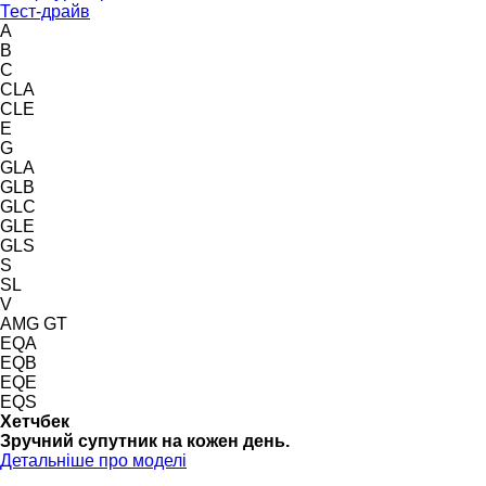
Тест-драйв
A
B
C
CLA
CLE
E
G
GLA
GLB
GLC
GLE
GLS
S
SL
V
AMG GT
EQA
EQB
EQE
EQS
Хетчбек
Зручний супутник на кожен день.
Детальніше про моделі