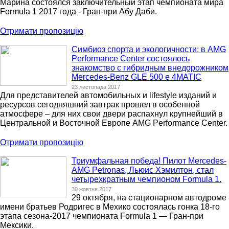
Марина состоялся заключительный этап чемпионата мира
Formula 1 2017 года - Гран-при Абу Даби.
Отримати пропозицію
Симбиоз спорта и экологичности: в AMG
Performance Center состоялось
знакомство с гибридным внедорожником
Mercedes-Benz GLE 500 e 4MATIC
23 листопада 2017
Для представителей автомобильных и lifestyle изданий и
ресурсов сегодняшний завтрак прошел в особенной
атмосфере – для них свои двери распахнул крупнейший в
Центральной и Восточной Европе AMG Performance Center.
Отримати пропозицію
Триумфальная победа! Пилот Mercedes-
AMG Petronas, Льюис Хэмилтон, стал
четырехкратным чемпионом Formula 1.
30 жовтня 2017
29 октября, на стационарном автодроме
имени братьев Родригес в Мехико состоялась гонка 18-го
этапа сезона-2017 чемпионата Formula 1 — Гран-при
Мексики.