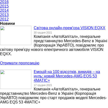
2016
2015
2014
2013
2012
Новини
Світова онлайн-прем’єра VISION EQXX
30 грудня 2021
Компанія «АвтоКапітал», генеральне
представництво Mercedes-Benz в Україні
(Корпорація УкрАВТО), повідомляє про
світову прем'єру нового електричного автомобіля VISION
EQXX.
Отримати пропозицію
Емоцій на 100 відсотків, викидів – на
нуль: новий Mercedes-AMG EQS 53
4MATIC+
17 грудня 2021
Компанія «АвтоКапітал», генеральне
представництво Mercedes-Benz в Україні (Корпорація
УкрАВТО) повідомляє про старт продажів моделі Mercedes-
AMG EQS 53 4MATIC+