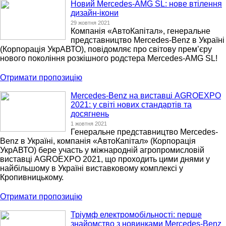
Новий Mercedes-AMG SL: нове втілення
дизайн-ікони
29 жовтня 2021
Компанія «АвтоКапітал», генеральне
представництво Mercedes-Benz в Україні
(Корпорація УкрАВТО), повідомляє про світову прем’єру
нового покоління розкішного родстера Mercedes-AMG SL!
Отримати пропозицію
Mercedes-Benz на виставці AGROEXPO
2021: у світі нових стандартів та
досягнень
1 жовтня 2021
Генеральне представництво Mercedes-
Benz в Україні, компанія «АвтоКапітал» (Корпорація
УкрАВТО) бере участь у міжнародній агропромисловій
виставці AGROEXPO 2021, що проходить цими днями у
найбільшому в Україні виставковому комплексі у
Кропивницькому.
Отримати пропозицію
Тріумф електромобільності: перше
знайомство з новинками Mercedes-Benz