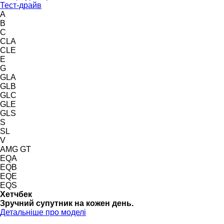
Тест-драйв
A
B
C
CLA
CLE
E
G
GLA
GLB
GLC
GLE
GLS
S
SL
V
AMG GT
EQA
EQB
EQE
EQS
Хетчбек
Зручний супутник на кожен день.
Детальніше про моделі