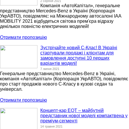
2 серпня 2021
Компанія «АвтоКапітал», генеральне
представництво Mercedes-Benz в Україні (Корпорація
УкрАВТО), повідомляє: на Міжнародному автосалоні IAA
MOBILITY 2021 відбудеться світова прем'єра відразу
декількох повністю електричних моделей!
Отримати пропозицію
Зустрічайте новий C-Клас! В Україні
стартували продажі і клієнтам для
замовлення доступні 10 перших
варіантів моделі!
7 липня 2021
Генеральне представництво Mercedes-Benz в Україні,
компанія «АвтоКапітал» (Корпорація УкрАВТО), повідомляє
про старт продажів нового С-Класу в кузові седан та
універсал.
Отримати пропозицію
Концепт-кар EQT – майбутній
представник нової моделі компактвена у
преміум-сегменті
14 травня 2021