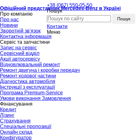
+38 (067) 550-05-50
Офіційний представник Mercedes-Benz в Україні
Пошук
Про компанію
Пошук
Про нас
Новини
Контакти
Зворотній зв'язок
Меню
Контактна інформація
Сервіс та запчастини
Запис на сервіс
Сервісний відділ
Акції автосервісу
Відновлювальний ремонт
Ремонт двигуна і коробки передач
Ремонт ходової частини
Діагностика автомобіля
Інструкції з експлуатації
Програма Premium-Service
Умови виконання Замовлення
Фінансування
Кредит
Лізинг
Страхування
Спеціальні пропозиції
Онлайн склад
Конфігуратор