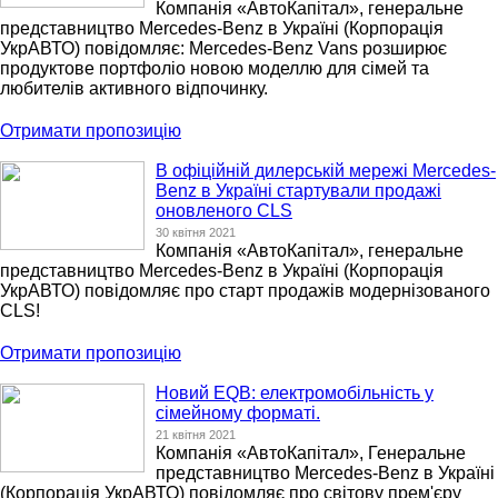
Компанія «АвтоКапітал», генеральне
представництво Mercedes-Benz в Україні (Корпорація
УкрАВТО) повідомляє: Mercedes-Benz Vans розширює
продуктове портфоліо новою моделлю для сімей та
любителів активного відпочинку.
Отримати пропозицію
В офіційній дилерській мережі Mercedes-
Benz в Україні стартували продажі
оновленого CLS
30 квітня 2021
Компанія «АвтоКапітал», генеральне
представництво Mercedes-Benz в Україні (Корпорація
УкрАВТО) повідомляє про старт продажів модернізованого
CLS!
Отримати пропозицію
Новий EQB: електромобільність у
сімейному форматі.
21 квітня 2021
Компанія «АвтоКапітал», Генеральне
представництво Mercedes-Benz в Україні
(Корпорація УкрАВТО) повідомляє про світову прем'єру