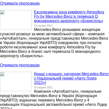
Отримати пропозицію
Ексклюзивна зона комфорту Atmosfera
Fly by Mercedes-Benz в терміналі D
міжнародного аеропорту «Бориспіль»
15 грудня 2021
Mercedes-Benz розширює концепцію
сучасної розкоші за межі автомобільної сфери – компанія
«АвтоКапітал», генеральне представництво Mercedes-Benz
в Україні (Корпорація УкрАВТО) повідомляє про початок
роботи ексклюзивної зони комфорту Atmosfera Fly by
Mercedes-Benz в бізнес-залі термінала D міжнародного
аеропорту «Бориспіль».
Отримати пропозицію
Кращі з кращих: нагороди Mercedes-Benz
у Національній премії «Авто Лідер
2022»!
10 грудня 2021
Компанія «АвтоКапітал», генеральне
представництво Mercedes-Benz в Україні (Корпорація
УкрАВТО), відзначає перемогу Mercedes-Benz у 4
номінаціях Національної автомобільної премії «Авто Лідер
2022»!